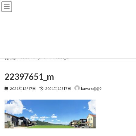
コ
ナ
ン
ビ
テ
ゲ
ン
ー
ツ
シ
へ
ョ
メディア
ス
ン
キ
に
ッ
移
プ
動
top
22397651_m
22397651_m
22397651_m
最
2021年12月7日
2021年12月7日
kawa-e@@9
終
更
新
日
時
: