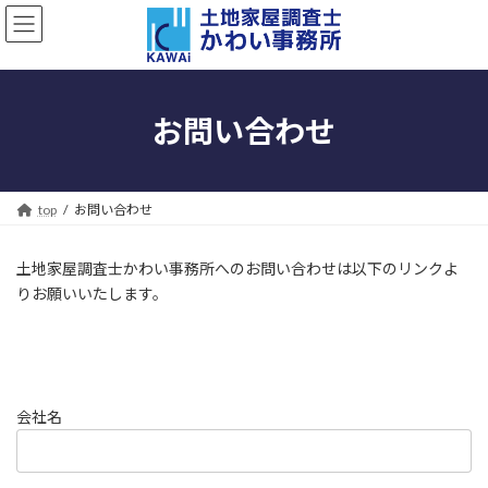
コ
ナ
ン
ビ
テ
ゲ
ン
ー
ツ
シ
へ
ョ
お問い合わせ
ス
ン
キ
に
ッ
移
プ
動
top
お問い合わせ
土地家屋調査士かわい事務所へのお問い合わせは以下のリンクよ
りお願いいたします。
会社名