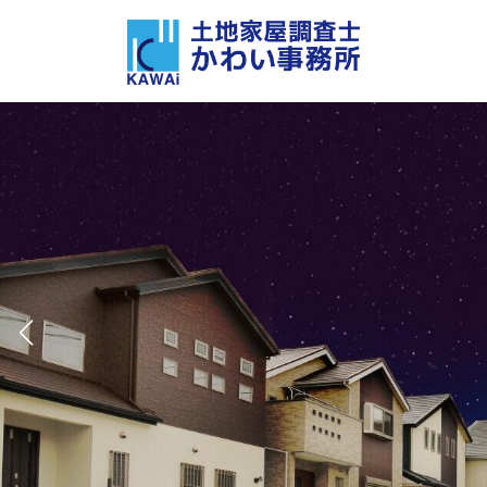
コ
ナ
ン
ビ
テ
ゲ
ン
ー
ツ
シ
へ
ョ
ス
ン
キ
に
ッ
移
プ
動